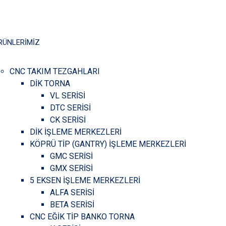
RÜNLERİMİZ
CNC TAKIM TEZGAHLARI
DİK TORNA
VL SERİSİ
DTC SERİSİ
CK SERİSİ
DİK İŞLEME MERKEZLERİ
KÖPRÜ TİP (GANTRY) İŞLEME MERKEZLERİ
GMC SERİSİ
GMX SERİSİ
5 EKSEN İŞLEME MERKEZLERİ
ALFA SERİSİ
BETA SERİSİ
CNC EĞİK TİP BANKO TORNA