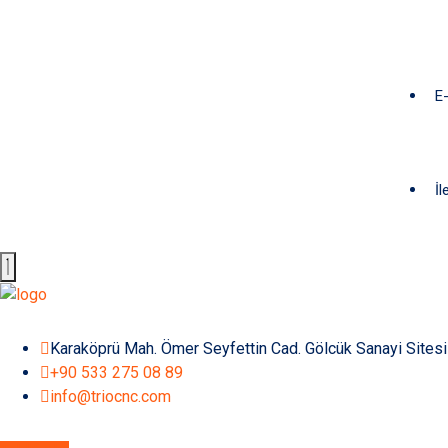
E
İl
Karaköprü Mah. Ömer Seyfettin Cad. Gölcük Sanayi Sites
+90 533 275 08 89
info@triocnc.com