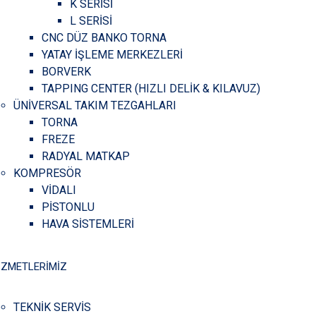
K SERİSİ
L SERİSİ
CNC DÜZ BANKO TORNA
YATAY İŞLEME MERKEZLERİ
BORVERK
TAPPING CENTER (HIZLI DELİK & KILAVUZ)
ÜNİVERSAL TAKIM TEZGAHLARI
TORNA
FREZE
RADYAL MATKAP
KOMPRESÖR
VİDALI
PİSTONLU
HAVA SİSTEMLERİ
İZMETLERİMİZ
TEKNİK SERVİS