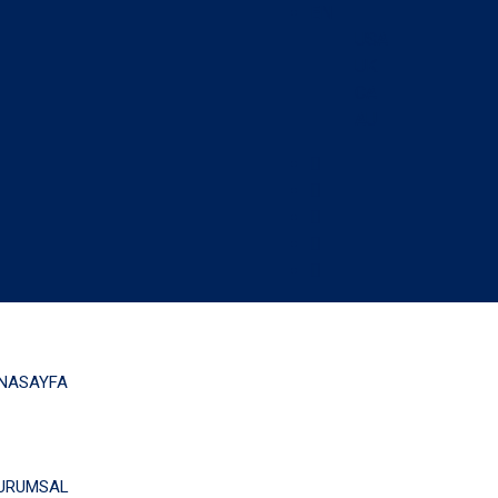
EN
USA
UK
CA
AU
NASAYFA
URUMSAL