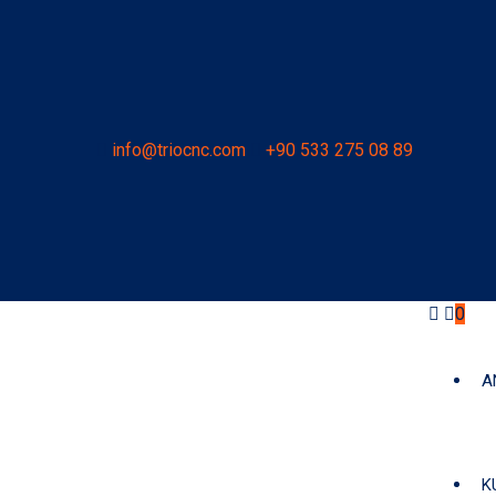
info@triocnc.com
+90 533 275 08 89
0
A
K