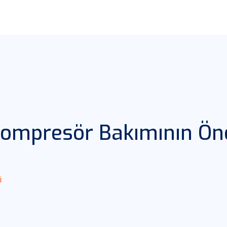
 Kompresör Bakımının Ö
i