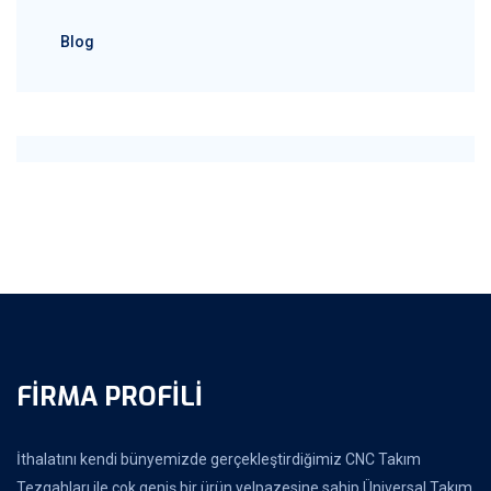
Blog
FIRMA PROFILI
İthalatını kendi bünyemizde gerçekleştirdiğimiz CNC Takım
Tezgahları ile çok geniş bir ürün yelpazesine sahip Üniversal Takım