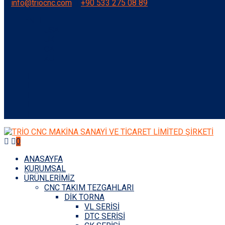
info@triocnc.com
+90 533 275 08 89
EN
USA
UK
CA
AU
0
ANASAYFA
KURUMSAL
ÜRÜNLERİMİZ
CNC TAKIM TEZGAHLARI
DİK TORNA
VL SERİSİ
DTC SERİSİ