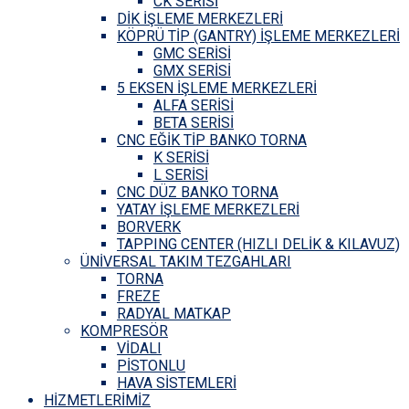
CK SERİSİ
DİK İŞLEME MERKEZLERİ
KÖPRÜ TİP (GANTRY) İŞLEME MERKEZLERİ
GMC SERİSİ
GMX SERİSİ
5 EKSEN İŞLEME MERKEZLERİ
ALFA SERİSİ
BETA SERİSİ
CNC EĞİK TİP BANKO TORNA
K SERİSİ
L SERİSİ
CNC DÜZ BANKO TORNA
YATAY İŞLEME MERKEZLERİ
BORVERK
TAPPING CENTER (HIZLI DELİK & KILAVUZ)
ÜNİVERSAL TAKIM TEZGAHLARI
TORNA
FREZE
RADYAL MATKAP
KOMPRESÖR
VİDALI
PİSTONLU
HAVA SİSTEMLERİ
HİZMETLERİMİZ