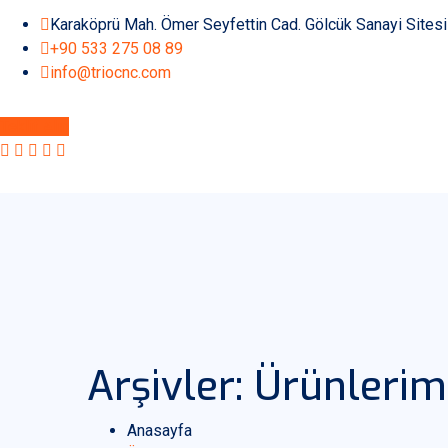
Karaköprü Mah. Ömer Seyfettin Cad. Gölcük Sanayi Sites
+90 533 275 08 89
info@triocnc.com
Teklif Alın
Arşivler:
Ürünlerim
Anasayfa