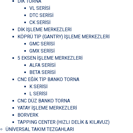
DİK TORNA
VL SERİSİ
DTC SERİSİ
CK SERİSİ
DİK İŞLEME MERKEZLERİ
KÖPRÜ TİP (GANTRY) İŞLEME MERKEZLERİ
GMC SERİSİ
GMX SERİSİ
5 EKSEN İŞLEME MERKEZLERİ
ALFA SERİSİ
BETA SERİSİ
CNC EĞİK TİP BANKO TORNA
K SERİSİ
L SERİSİ
CNC DÜZ BANKO TORNA
YATAY İŞLEME MERKEZLERİ
BORVERK
TAPPING CENTER (HIZLI DELİK & KILAVUZ)
ÜNİVERSAL TAKIM TEZGAHLARI