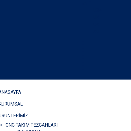
EN
USA
UK
CA
AU
ANASAYFA
KURUMSAL
ÜRÜNLERİMİZ
CNC TAKIM TEZGAHLARI