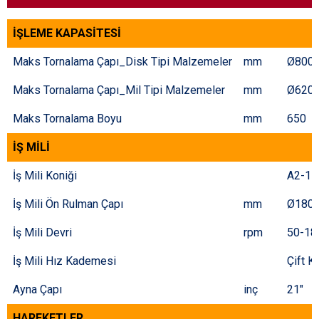
İŞLEME KAPASİTESİ
Maks Tornalama Çapı_Disk Tipi Malzemeler
mm
Ø800
Maks Tornalama Çapı_Mil Tipi Malzemeler
mm
Ø620
Maks Tornalama Boyu
mm
650
İŞ MİLİ
İş Mili Koniği
A2-11
İş Mili Ön Rulman Çapı
mm
Ø180
İş Mili Devri
rpm
50-18
İş Mili Hız Kademesi
Çift K
Ayna Çapı
inç
21"
HAREKETLER