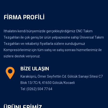
FIRMA PROFILI
İthalatını kendi bünyemizde gerçekleştirdiğimiz CNC Takım
Tezgahları ile çok geniş bir ürün yelpazesine sahip Üniversal Takım
Tezgahları ve rekabetçi fiyatlarla sizlere sunduğumuz
Kompresörlerimiz için tüm satış ve satış sonrası hizmetlerimiz ile
sizlere destek veriyoruz.
BİZE ULAŞIN
Karaköprü, Ömer Seyfettin Cd. Gölcük Sanayi Sitesi C7
Blok 13/7C/4, 41650 Gölcük/Kocaeli
Tel: (0262) 504 77 64
ÜRÜNLERİMİZ