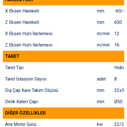
X Eksen Hareketi
mm
-60/+
Z Eksen Hareketi
mm
650
X Eksen Hızlı İlerlemesi
m/min
12
Z Eksen Hızlı İlerlemesi
m/min
16
TARET
Taret Tipi
Hidrol
Taret İstasyon Sayısı
adet
8
Dış Çap Kare Takım Ölçüsü
mm
32x32
Delik Kateri Çapı
mm
Ø50
DİĞER ÖZELLİKLER
Ana Motor Gücü
kw
22/26