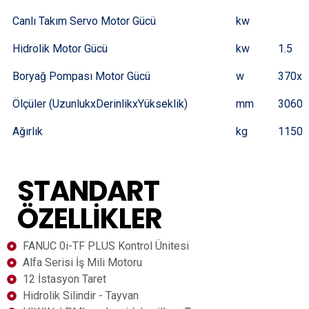
Canlı Takım Servo Motor Gücü
kw
Hidrolik Motor Gücü
kw
1.5
Boryağ Pompası Motor Gücü
w
370x2
Ölçüler (UzunlukxDerinlikxYükseklik)
mm
3060x
Ağırlık
kg
11500
STANDART
ÖZELLIKLER
FANUC 0i-TF PLUS Kontrol Ünitesi
Alfa Serisi İş Mili Motoru
12 İstasyon Taret
Hidrolik Silindir - Tayvan