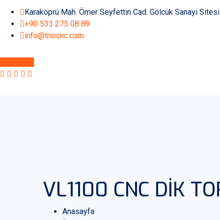
Karaköprü Mah. Ömer Seyfettin Cad. Gölcük Sanayi Sites
+90 533 275 08 89
info@triocnc.com
Teklif Alın
VL1100 CNC DİK T
Anasayfa