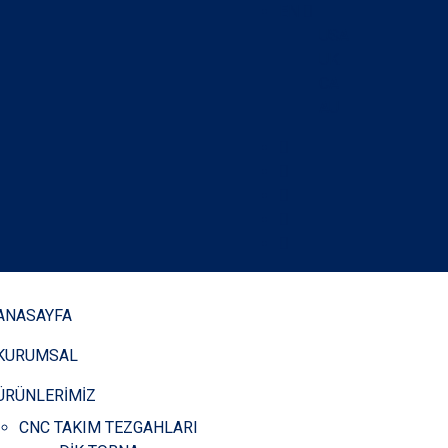
EN
USA
UK
CA
AU
ANASAYFA
KURUMSAL
ÜRÜNLERİMİZ
CNC TAKIM TEZGAHLARI