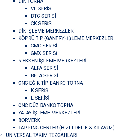
DİK TORNA
VL SERİSİ
DTC SERİSİ
CK SERİSİ
DİK İŞLEME MERKEZLERİ
KÖPRÜ TİP (GANTRY) İŞLEME MERKEZLERİ
GMC SERİSİ
GMX SERİSİ
5 EKSEN İŞLEME MERKEZLERİ
ALFA SERİSİ
BETA SERİSİ
CNC EĞİK TİP BANKO TORNA
K SERİSİ
L SERİSİ
CNC DÜZ BANKO TORNA
YATAY İŞLEME MERKEZLERİ
BORVERK
TAPPING CENTER (HIZLI DELİK & KILAVUZ)
ÜNİVERSAL TAKIM TEZGAHLARI