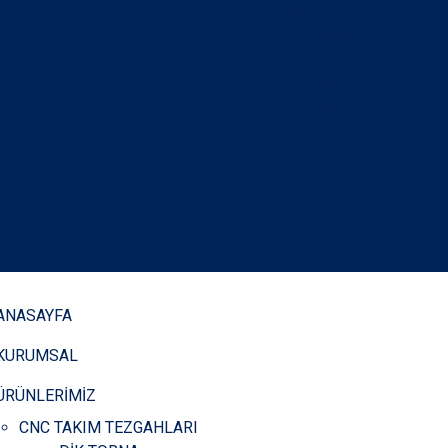
EN
USA
UK
CA
AU
ANASAYFA
KURUMSAL
ÜRÜNLERİMİZ
CNC TAKIM TEZGAHLARI