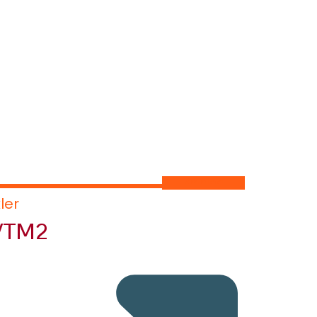
Katalog
ler
VTM2