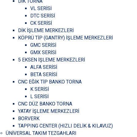
DİK TORNA
VL SERİSİ
DTC SERİSİ
CK SERİSİ
DİK İŞLEME MERKEZLERİ
KÖPRÜ TİP (GANTRY) İŞLEME MERKEZLERİ
GMC SERİSİ
GMX SERİSİ
5 EKSEN İŞLEME MERKEZLERİ
ALFA SERİSİ
BETA SERİSİ
CNC EĞİK TİP BANKO TORNA
K SERİSİ
L SERİSİ
CNC DÜZ BANKO TORNA
YATAY İŞLEME MERKEZLERİ
BORVERK
TAPPING CENTER (HIZLI DELİK & KILAVUZ)
ÜNİVERSAL TAKIM TEZGAHLARI