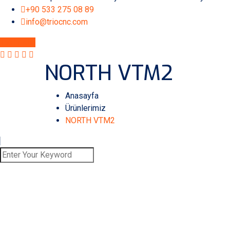
+90 533 275 08 89
info@triocnc.com
Teklif Alın
NORTH VTM2
Anasayfa
Ürünlerimiz
NORTH VTM2