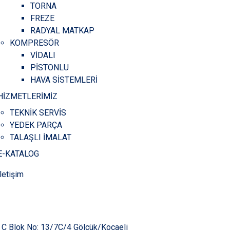
TORNA
FREZE
RADYAL MATKAP
KOMPRESÖR
VİDALI
PİSTONLU
HAVA SİSTEMLERİ
HİZMETLERİMİZ
TEKNİK SERVİS
YEDEK PARÇA
TALAŞLI İMALAT
E-KATALOG
İletişim
i C Blok No: 13/7C/4 Gölcük/Kocaeli