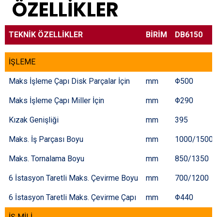
ÖZELLİKLER
TEKNİK ÖZELLİKLER
BİRİM
DB6150
İŞLEME
Maks İşleme Çapı Disk Parçalar İçin
mm
Φ500
Maks İşleme Çapı Miller İçin
mm
Φ290
Kızak Genişliği
mm
395
Maks. İş Parçası Boyu
mm
1000/1500
Maks. Tornalama Boyu
mm
850/1350
6 İstasyon Taretli Maks. Çevirme Boyu
mm
700/1200
6 İstasyon Taretli Maks. Çevirme Çapı
mm
Φ440
İŞ MİLİ