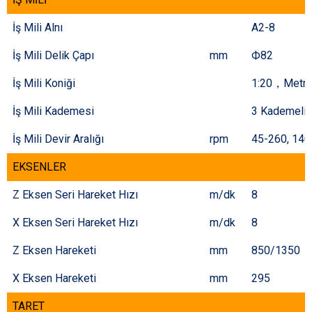
İş Mili Alnı
A2-8
İş Mili Delik Çapı
mm
Ф82
İş Mili Koniği
1:20，Metri
İş Mili Kademesi
3 Kademeli
İş Mili Devir Aralığı
rpm
45-260, 140
EKSENLER
Z Eksen Seri Hareket Hızı
m/dk
8
X Eksen Seri Hareket Hızı
m/dk
8
Z Eksen Hareketi
mm
850/1350
X Eksen Hareketi
mm
295
TARET