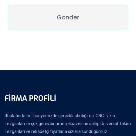
FIRMA PROFILI
İthalatını kendi bünyemizde gerçekleştirdiğimiz CNC Takım
Tezgahları ile çok geniş bir ürün yelpazesine sahip Üniversal Takım
Tezgahları ve rekabetçi fiyatlarla sizlere sunduğumuz