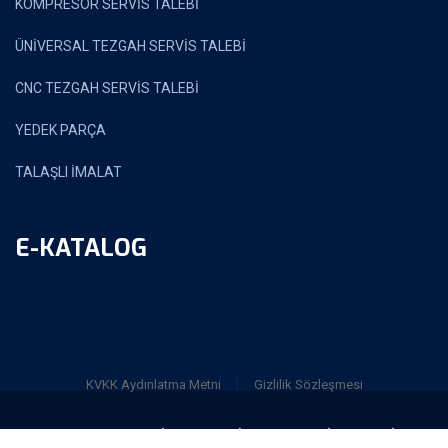
KOMPRESÖR SERVİS TALEBİ
ÜNİVERSAL TEZGAH SERVİS TALEBİ
CNC TEZGAH SERVİS TALEBİ
YEDEK PARÇA
TALAŞLI İMALAT
E-KATALOG
|
KVKK Aydınlatma Metni
Gizlilik Sözleşmesi
Copyright ©2024 TRİO CNC MAKİNA SAN. VE TİC. LTD. ŞTİ. All