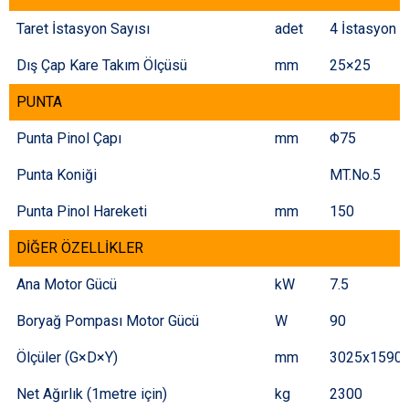
Taret İstasyon Sayısı
adet
4 İstasyon
Dış Çap Kare Takım Ölçüsü
mm
25×25
PUNTA
Punta Pinol Çapı
mm
Φ75
Punta Koniği
MT.No.5
Punta Pinol Hareketi
mm
150
DİĞER ÖZELLİKLER
Ana Motor Gücü
kW
7.5
Boryağ Pompası Motor Gücü
W
90
Ölçüler (G×D×Y)
mm
3025x1590
Net Ağırlık (1metre için)
kg
2300