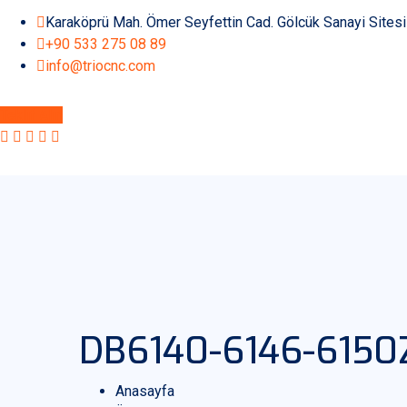
Karaköprü Mah. Ömer Seyfettin Cad. Gölcük Sanayi Sites
+90 533 275 08 89
info@triocnc.com
Teklif Alın
DB6140-6146-6150
Anasayfa