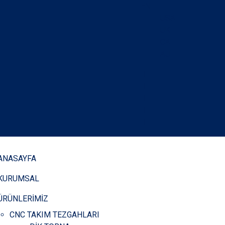
EN
USA
UK
CA
AU
ANASAYFA
KURUMSAL
ÜRÜNLERİMİZ
CNC TAKIM TEZGAHLARI