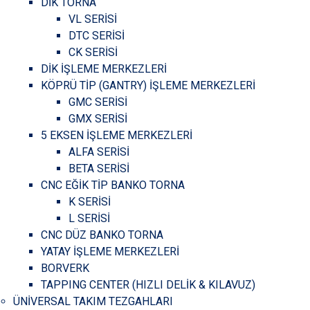
DİK TORNA
VL SERİSİ
DTC SERİSİ
CK SERİSİ
DİK İŞLEME MERKEZLERİ
KÖPRÜ TİP (GANTRY) İŞLEME MERKEZLERİ
GMC SERİSİ
GMX SERİSİ
5 EKSEN İŞLEME MERKEZLERİ
ALFA SERİSİ
BETA SERİSİ
CNC EĞİK TİP BANKO TORNA
K SERİSİ
L SERİSİ
CNC DÜZ BANKO TORNA
YATAY İŞLEME MERKEZLERİ
BORVERK
TAPPING CENTER (HIZLI DELİK & KILAVUZ)
ÜNİVERSAL TAKIM TEZGAHLARI